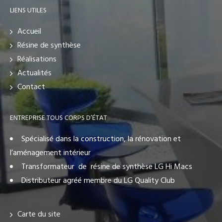
LIENS UTILES
Accueil
Résine de synthèse
Réalisations
Actualités
Contact
ENTREPRISE TOUS CORPS D’ÉTAT
Spécialisé dans la construction, la rénovation et
l’aménagement intérieur
Transformateur de résine de synthèse LG Hi Macs
Distributeur agréé membre du LG Quality Club
Carte du site