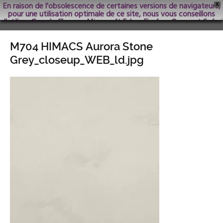
En raison de l'obsolescence de certaines versions de navigateurs,
X
pour une utilisation optimale de ce site, nous vous conseillons
d'utiliser Google Chrome; Microsoft Edge, Firefox, Opera et Safari
dans les versions les plus récentes.
M704 HIMACS Aurora Stone
Grey_closeup_WEB_ld.jpg