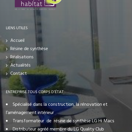
LIENS UTILES
Accueil
Résine de synthèse
Réalisations
Actualités
Contact
ENTREPRISE TOUS CORPS D’ÉTAT
Spécialisé dans la construction, la rénovation et
l’aménagement intérieur
Transformateur de résine de synthèse LG Hi Macs
Distributeur agréé membre du LG Quality Club