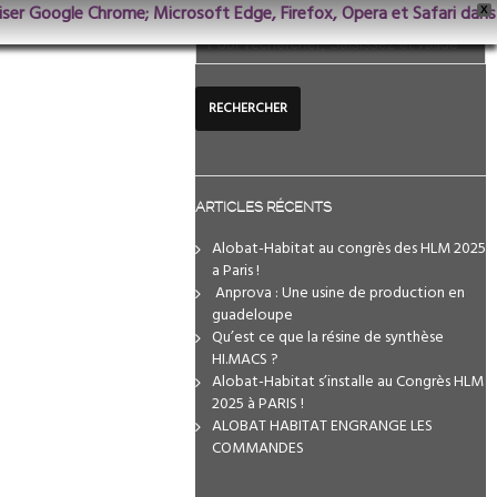
iliser Google Chrome; Microsoft Edge, Firefox, Opera et Safari dans
X
ARTICLES RÉCENTS
Alobat-Habitat au congrès des HLM 2025
a Paris !
️ Anprova : Une usine de production en
guadeloupe
Qu’est ce que la résine de synthèse
HI.MACS ?
Alobat-Habitat s’installe au Congrès HLM
2025 à PARIS !
ALOBAT HABITAT ENGRANGE LES
COMMANDES