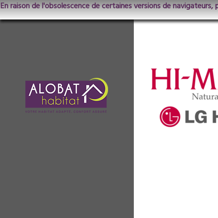
En raison de l'obsolescence de certaines versions de navigateurs, 
Logo HI-macs