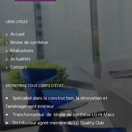
LIENS UTILES
Accueil
Résine de synthèse
Réalisations
Actualités
Contact
ENTREPRISE TOUS CORPS D’ÉTAT
Spécialisé dans la construction, la rénovation et
l’aménagement intérieur
Transformateur de résine de synthèse LG Hi Macs
Distributeur agréé membre du LG Quality Club