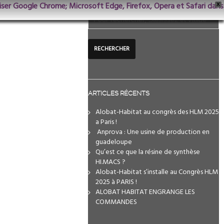
iliser Google Chrome; Microsoft Edge, Firefox, Opera et Safari dans
X
ARTICLES RÉCENTS
Alobat-Habitat au congrès des HLM 2025
a Paris !
️ Anprova : Une usine de production en
guadeloupe
Qu’est ce que la résine de synthèse
HI.MACS ?
Alobat-Habitat s’installe au Congrès HLM
2025 à PARIS !
ALOBAT HABITAT ENGRANGE LES
COMMANDES