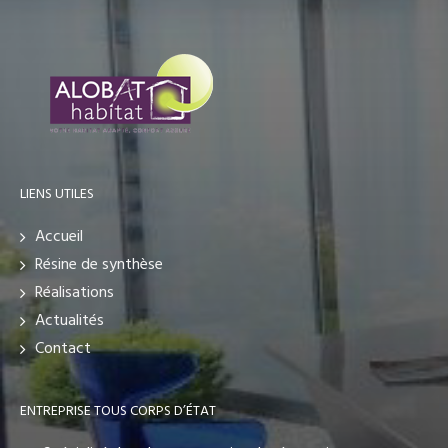
LIENS UTILES
Accueil
Résine de synthèse
Réalisations
Actualités
Contact
ENTREPRISE TOUS CORPS D’ÉTAT