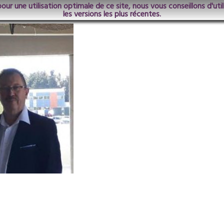
pour une utilisation optimale de ce site, nous vous conseillons d'ut
.1_20210502154534_000+GBUI190GI.1-0
les versions les plus récentes.