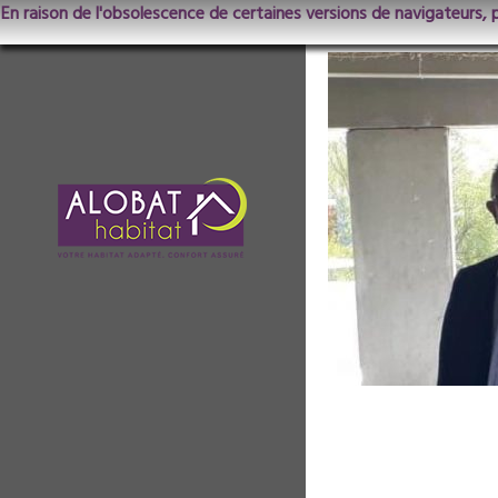
En raison de l'obsolescence de certaines versions de navigateurs, 
B9726896850Z