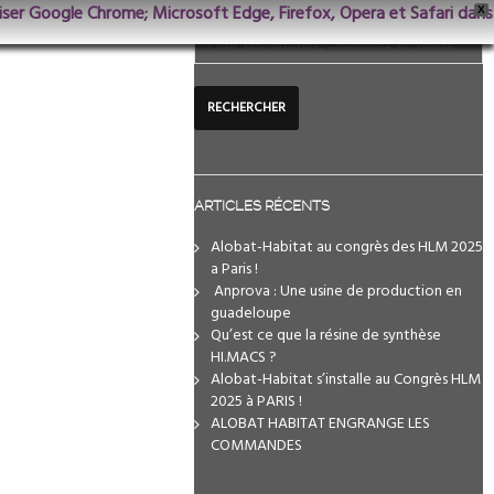
iliser Google Chrome; Microsoft Edge, Firefox, Opera et Safari dans
X
ARTICLES RÉCENTS
Alobat-Habitat au congrès des HLM 2025
a Paris !
️ Anprova : Une usine de production en
guadeloupe
Qu’est ce que la résine de synthèse
HI.MACS ?
Alobat-Habitat s’installe au Congrès HLM
2025 à PARIS !
ALOBAT HABITAT ENGRANGE LES
COMMANDES