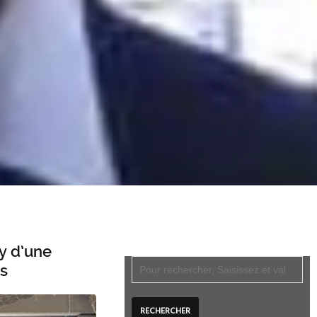
ry d’une
is