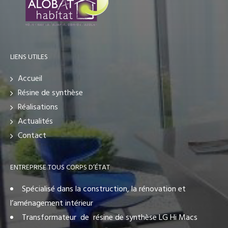
LIENS UTILES
Accueil
Résine de synthèse
Réalisations
Actualités
Contact
ENTREPRISE TOUS CORPS D’ÉTAT
Spécialisé dans la construction, la rénovation et
l’aménagement intérieur
Transformateur de résine de synthèse LG Hi Macs