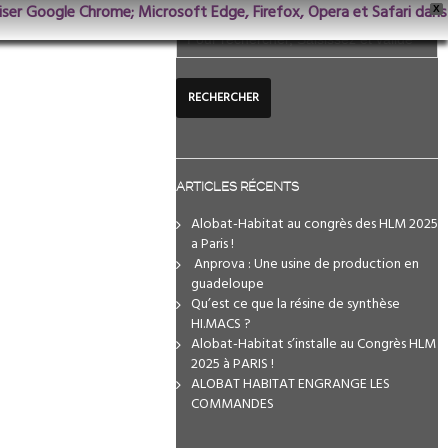
iliser Google Chrome; Microsoft Edge, Firefox, Opera et Safari dans
X
ARTICLES RÉCENTS
Alobat-Habitat au congrès des HLM 2025
a Paris !
️ Anprova : Une usine de production en
guadeloupe
Qu’est ce que la résine de synthèse
HI.MACS ?
Alobat-Habitat s’installe au Congrès HLM
2025 à PARIS !
ALOBAT HABITAT ENGRANGE LES
COMMANDES