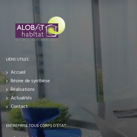
LIENS UTILES
Accueil
Résine de synthèse
Réalisations
Actualités
Contact
ENTREPRISE TOUS CORPS D’ÉTAT