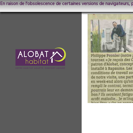
En raison de l'obsolescence de certaines versions de navigateurs, 
ArticleArrageo