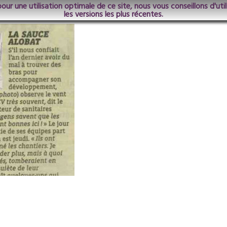
pour une utilisation optimale de ce site, nous vous conseillons d'ut
isTernois
les versions les plus récentes.