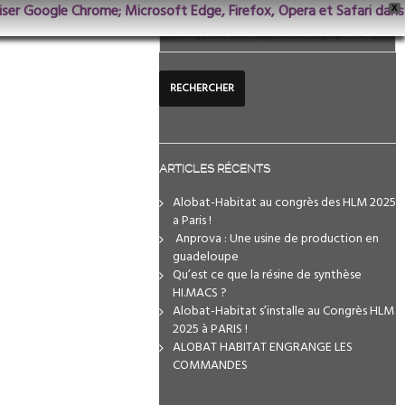
iliser Google Chrome; Microsoft Edge, Firefox, Opera et Safari dans
X
ARTICLES RÉCENTS
Alobat-Habitat au congrès des HLM 2025
a Paris !
️ Anprova : Une usine de production en
guadeloupe
Qu’est ce que la résine de synthèse
HI.MACS ?
Alobat-Habitat s’installe au Congrès HLM
2025 à PARIS !
ALOBAT HABITAT ENGRANGE LES
COMMANDES