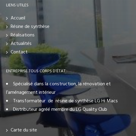
LIENS UTILES
Accueil
Résine de synthèse
Réalisations
Actualités
Contact
ENTREPRISE TOUS CORPS D’ÉTAT
Spécialisé dans la construction, la rénovation et
l’aménagement intérieur
Transformateur de résine de synthèse LG Hi Macs
Distributeur agréé membre du LG Quality Club
Carte du site