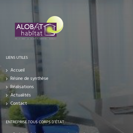
LIENS UTILES
Accueil
Résine de synthèse
Réalisations
Actualités
Contact
ENTREPRISE TOUS CORPS D’ÉTAT