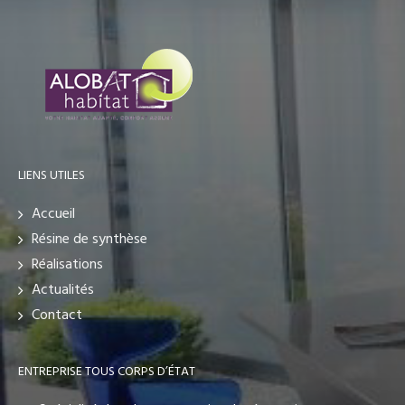
LIENS UTILES
Accueil
Résine de synthèse
Réalisations
Actualités
Contact
ENTREPRISE TOUS CORPS D’ÉTAT