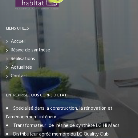
LIENS UTILES
Accueil
Résine de synthèse
Réalisations
Actualités
Contact
ENTREPRISE TOUS CORPS D’ÉTAT
Spécialisé dans la construction, la rénovation et
l’aménagement intérieur
Transformateur de résine de synthèse LG Hi Macs
Distributeur agréé membre du LG Quality Club