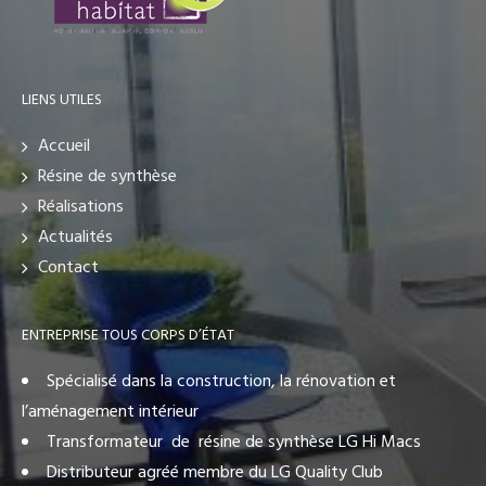
LIENS UTILES
Accueil
Résine de synthèse
Réalisations
Actualités
Contact
ENTREPRISE TOUS CORPS D’ÉTAT
Spécialisé dans la construction, la rénovation et
l’aménagement intérieur
Transformateur de résine de synthèse LG Hi Macs
Distributeur agréé membre du LG Quality Club