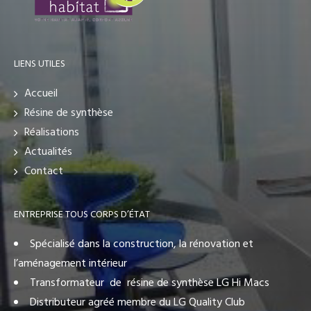
LIENS UTILES
Accueil
Résine de synthèse
Réalisations
Actualités
Contact
ENTREPRISE TOUS CORPS D’ÉTAT
Spécialisé dans la construction, la rénovation et
l’aménagement intérieur
Transformateur de résine de synthèse LG Hi Macs
Distributeur agréé membre du LG Quality Club