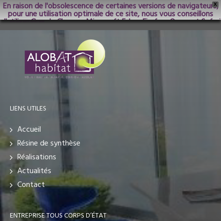
En raison de l'obsolescence de certaines versions de navigateurs,
X
pour une utilisation optimale de ce site, nous vous conseillons
d'utiliser Google Chrome; Microsoft Edge, Firefox, Opera et Safari
dans les versions les plus récentes.
LIENS UTILES
Accueil
Résine de synthèse
Réalisations
Actualités
Contact
ENTREPRISE TOUS CORPS D’ÉTAT