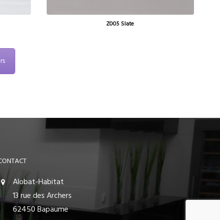
Z005 Slate
rs
CONTACT
Alobat-Habitat
13 rue des Archers
62450 Bapaume