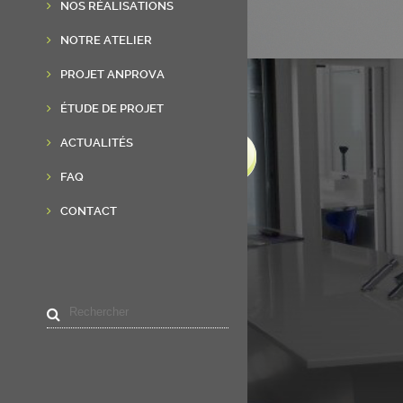
NOS RÉALISATIONS
NOTRE ATELIER
PROJET ANPROVA
ÉTUDE DE PROJET
ACTUALITÉS
FAQ
CONTACT
LIENS UTILES
Accueil
Résine de synthèse
Réalisations
Actualités
Contact