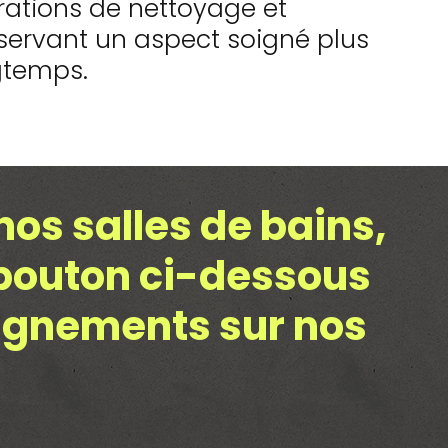
ations de nettoyage et
servant un aspect soigné plus
gtemps.
nos salles de bains,
 bouton ci-dessous
eignements sur nos