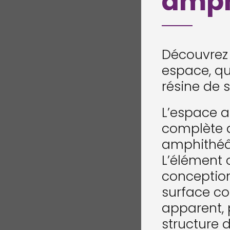
amph
Découvrez 
espace, qui 
résine de 
L’espace a
complète q
amphithéâ
L’élément 
conception
surface co
apparent, p
structure 