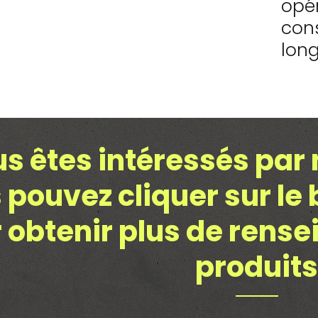
opér
con
lon
us êtes intéressés par 
 pouvez cliquer sur le
 obtenir plus de rens
produits