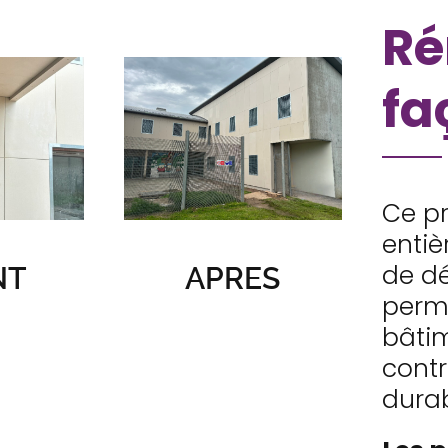
Ré
fa
Ce pr
entiè
de dé
NT
APRES
permi
bâtim
contr
durab