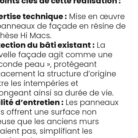
oints clés de cette réalisation :
rtise technique :
Mise en œuvre
panneaux de façade en résine de
hèse Hi Macs.
ection du bâti existant :
La
velle façade agit comme une
conde peau », protégeant
cacement la structure d’origine
re les intempéries et
ongeant ainsi sa durée de vie.
lité d’entretien :
Les panneaux
es offrent une surface non
euse que les anciens murs
aient pas, simplifiant les