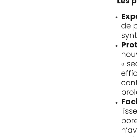
Les p
Expe
de 
synt
Prot
nou
« se
effi
cont
prol
Faci
liss
por
n’av