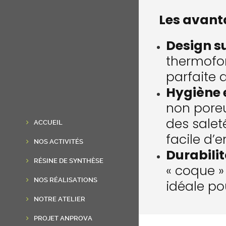
Les avant
Design s
thermofo
parfaite d
Hygiène e
non poreu
des saleté
ACCUEIL
facile d’e
NOS ACTIVITÉS
Durabilit
RÉSINE DE SYNTHÈSE
« coque »
NOS RÉALISATIONS
idéale po
NOTRE ATELIER
PROJET ANPROVA