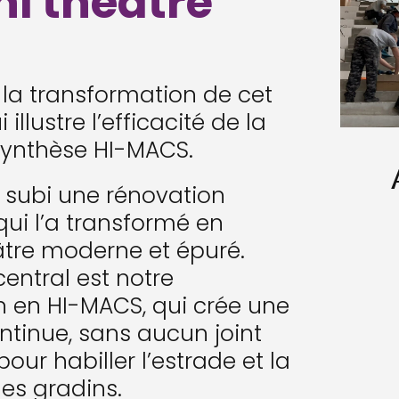
i théâtre
la transformation de cet
illustre l’efficacité de la
synthèse HI-MACS.
 subi une rénovation
ui l’a transformé en
tre moderne et épuré.
central est notre
 en HI-MACS, qui crée une
ntinue, sans aucun joint
our habiller l’estrade et la
des gradins.