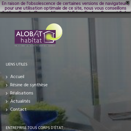
En raison de l'obsolescence de certaines versions de navigateurs,
X
pour une utilisation optimale de ce site, nous vous conseillons
d'utiliser Google Chrome; Microsoft Edge, Firefox, Opera et Safari
dans les versions les plus récentes.
LIENS UTILES
Accueil
Résine de synthèse
Réalisations
Actualités
Contact
ENTREPRISE TOUS CORPS D’ÉTAT