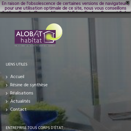
En raison de l'obsolescence de certaines versions de navigateurs,
X
pour une utilisation optimale de ce site, nous vous conseillons
d'utiliser Google Chrome; Microsoft Edge, Firefox, Opera et Safari
dans les versions les plus récentes.
LIENS UTILES
Accueil
Résine de synthèse
Réalisations
Actualités
Contact
ENTREPRISE TOUS CORPS D’ÉTAT