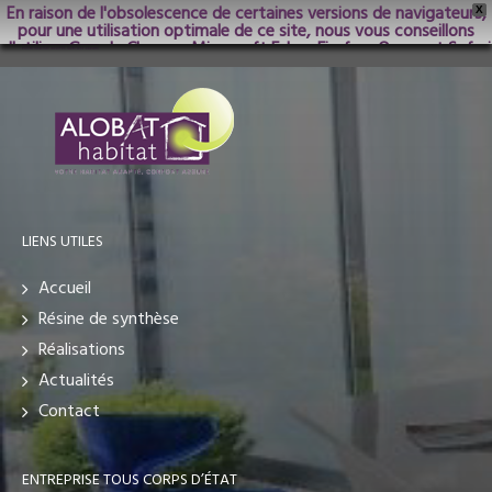
En raison de l'obsolescence de certaines versions de navigateurs,
X
pour une utilisation optimale de ce site, nous vous conseillons
d'utiliser Google Chrome; Microsoft Edge, Firefox, Opera et Safari
dans les versions les plus récentes.
LIENS UTILES
Accueil
Résine de synthèse
Réalisations
Actualités
Contact
ENTREPRISE TOUS CORPS D’ÉTAT