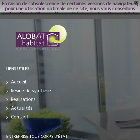
En raison de l'obsolescence de certaines versions de navigateurs,
X
pour une utilisation optimale de ce site, nous vous conseillons
d'utiliser Google Chrome; Microsoft Edge, Firefox, Opera et Safari
dans les versions les plus récentes.
LIENS UTILES
Accueil
Résine de synthèse
Réalisations
Actualités
Contact
ENTREPRISE TOUS CORPS D’ÉTAT