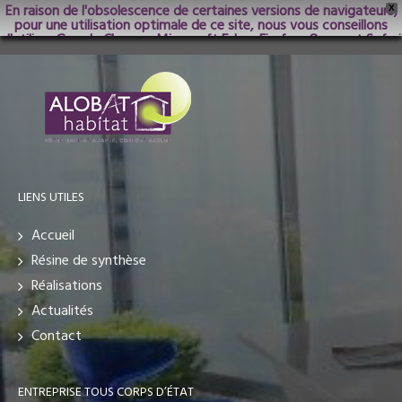
En raison de l'obsolescence de certaines versions de navigateurs,
X
pour une utilisation optimale de ce site, nous vous conseillons
d'utiliser Google Chrome; Microsoft Edge, Firefox, Opera et Safari
dans les versions les plus récentes.
LIENS UTILES
Accueil
Résine de synthèse
Réalisations
Actualités
Contact
ENTREPRISE TOUS CORPS D’ÉTAT