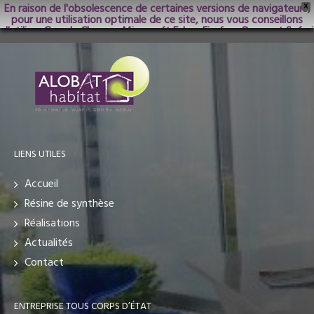
En raison de l'obsolescence de certaines versions de navigateurs,
X
pour une utilisation optimale de ce site, nous vous conseillons
d'utiliser Google Chrome; Microsoft Edge, Firefox, Opera et Safari
dans les versions les plus récentes.
LIENS UTILES
Accueil
Résine de synthèse
Réalisations
Actualités
Contact
ENTREPRISE TOUS CORPS D’ÉTAT