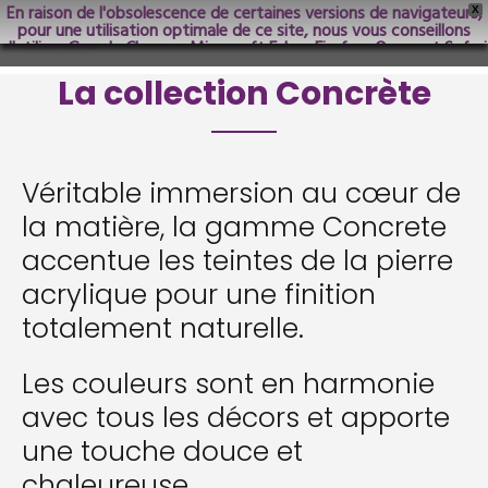
En raison de l'obsolescence de certaines versions de navigateurs,
X
pour une utilisation optimale de ce site, nous vous conseillons
d'utiliser Google Chrome; Microsoft Edge, Firefox, Opera et Safari
dans les versions les plus récentes.
La collection Concrète
Véritable immersion au cœur de
la matière, la gamme Concrete
accentue les teintes de la pierre
acrylique pour une finition
totalement naturelle.
Les couleurs sont en harmonie
avec tous les décors et apporte
une touche douce et
chaleureuse.