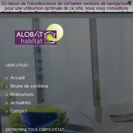
En raison de l'obsolescence de certaines versions de navigateurs,
X
pour une utilisation optimale de ce site, nous vous conseillons
d'utiliser Google Chrome; Microsoft Edge, Firefox, Opera et Safari
dans les versions les plus récentes.
LIENS UTILES
Accueil
Résine de synthèse
Réalisations
Actualités
Contact
ENTREPRISE TOUS CORPS D’ÉTAT