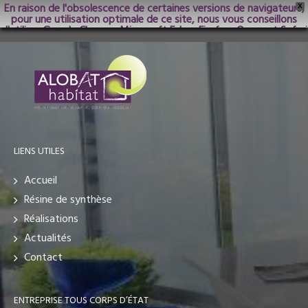
En raison de l'obsolescence de certaines versions de navigateurs,
X
pour une utilisation optimale de ce site, nous vous conseillons
d'utiliser Google Chrome; Microsoft Edge, Firefox, Opera et Safari
dans les versions les plus récentes.
LIENS UTILES
Accueil
Résine de synthèse
Réalisations
Actualités
Contact
ENTREPRISE TOUS CORPS D’ÉTAT