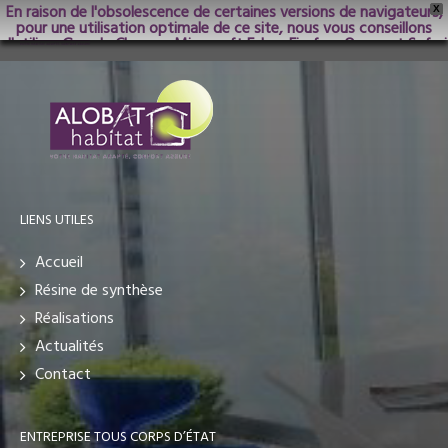
En raison de l'obsolescence de certaines versions de navigateurs,
X
pour une utilisation optimale de ce site, nous vous conseillons
d'utiliser Google Chrome; Microsoft Edge, Firefox, Opera et Safari
dans les versions les plus récentes.
LIENS UTILES
Accueil
Résine de synthèse
Réalisations
Actualités
Contact
ENTREPRISE TOUS CORPS D’ÉTAT