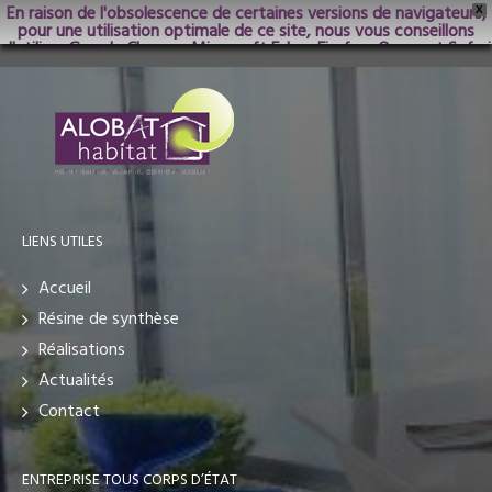
En raison de l'obsolescence de certaines versions de navigateurs,
X
pour une utilisation optimale de ce site, nous vous conseillons
d'utiliser Google Chrome; Microsoft Edge, Firefox, Opera et Safari
dans les versions les plus récentes.
LIENS UTILES
Accueil
Résine de synthèse
Réalisations
Actualités
Contact
ENTREPRISE TOUS CORPS D’ÉTAT