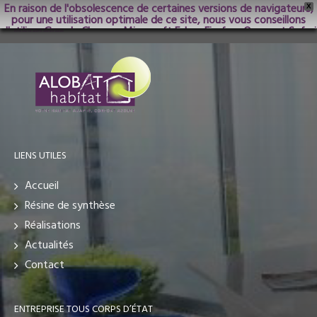
En raison de l'obsolescence de certaines versions de navigateurs,
X
pour une utilisation optimale de ce site, nous vous conseillons
d'utiliser Google Chrome; Microsoft Edge, Firefox, Opera et Safari
dans les versions les plus récentes.
LIENS UTILES
Accueil
Résine de synthèse
Réalisations
Actualités
Contact
ENTREPRISE TOUS CORPS D’ÉTAT