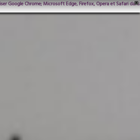
iliser Google Chrome; Microsoft Edge, Firefox, Opera et Safari dans
X