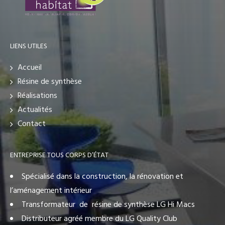
LIENS UTILES
Accueil
Résine de synthèse
Réalisations
Actualités
Contact
ENTREPRISE TOUS CORPS D’ÉTAT
Spécialisé dans la construction, la rénovation et
l’aménagement intérieur
Transformateur de résine de synthèse LG Hi Macs
Distributeur agréé membre du LG Quality Club