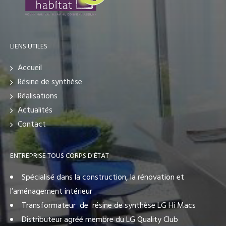
LIENS UTILES
Accueil
Résine de synthèse
Réalisations
Actualités
Contact
ENTREPRISE TOUS CORPS D’ÉTAT
Spécialisé dans la construction, la rénovation et
l’aménagement intérieur
Transformateur de résine de synthèse LG Hi Macs
Distributeur agréé membre du LG Quality Club