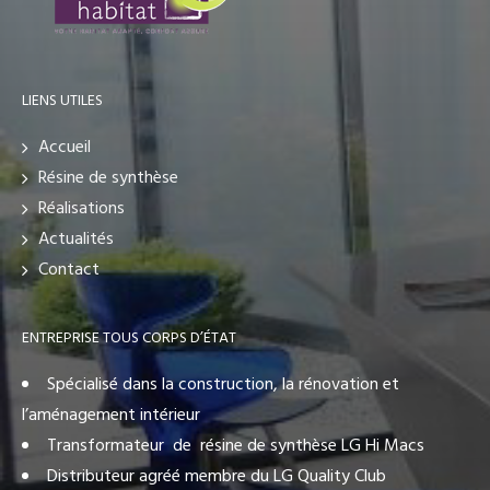
LIENS UTILES
Accueil
Résine de synthèse
Réalisations
Actualités
Contact
ENTREPRISE TOUS CORPS D’ÉTAT
Spécialisé dans la construction, la rénovation et
l’aménagement intérieur
Transformateur de résine de synthèse LG Hi Macs
Distributeur agréé membre du LG Quality Club