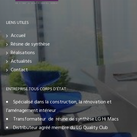
LIENS UTILES
Accueil
Résine de synthèse
Réalisations
Actualités
Contact
ENTREPRISE TOUS CORPS D’ÉTAT
Spécialisé dans la construction, la rénovation et
l’aménagement intérieur
Transformateur de résine de synthèse LG Hi Macs
Distributeur agréé membre du LG Quality Club