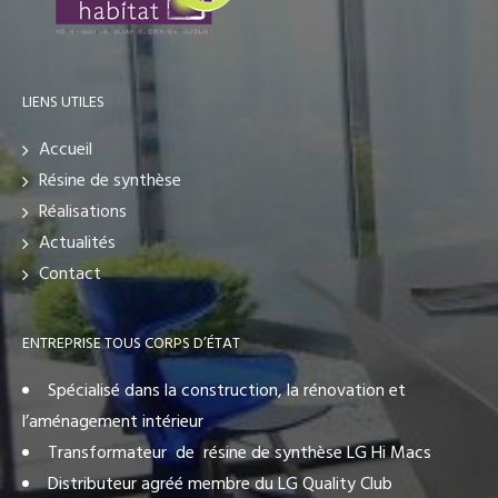
LIENS UTILES
Accueil
Résine de synthèse
Réalisations
Actualités
Contact
ENTREPRISE TOUS CORPS D’ÉTAT
Spécialisé dans la construction, la rénovation et
l’aménagement intérieur
Transformateur de résine de synthèse LG Hi Macs
Distributeur agréé membre du LG Quality Club