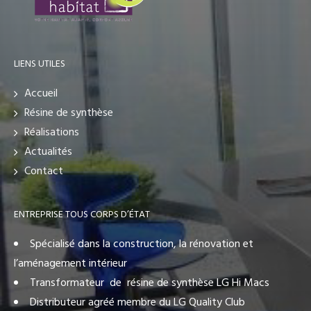
LIENS UTILES
Accueil
Résine de synthèse
Réalisations
Actualités
Contact
ENTREPRISE TOUS CORPS D’ÉTAT
Spécialisé dans la construction, la rénovation et
l’aménagement intérieur
Transformateur de résine de synthèse LG Hi Macs
Distributeur agréé membre du LG Quality Club