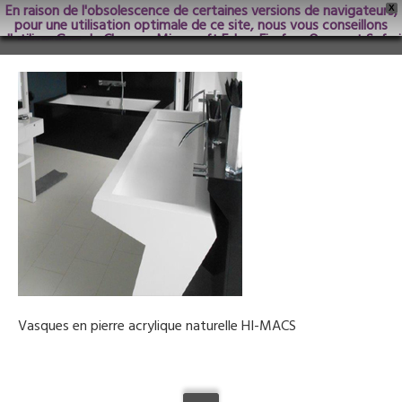
En raison de l'obsolescence de certaines versions de navigateurs,
X
pour une utilisation optimale de ce site, nous vous conseillons
d'utiliser Google Chrome; Microsoft Edge, Firefox, Opera et Safari
dans les versions les plus récentes.
Vasques en pierre acrylique naturelle HI-MACS