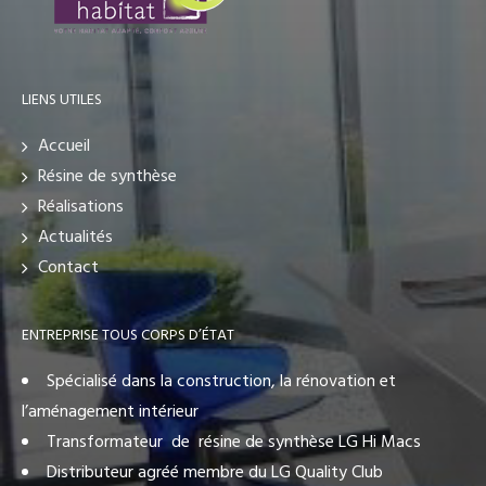
LIENS UTILES
Accueil
Résine de synthèse
Réalisations
Actualités
Contact
ENTREPRISE TOUS CORPS D’ÉTAT
Spécialisé dans la construction, la rénovation et
l’aménagement intérieur
Transformateur de résine de synthèse LG Hi Macs
Distributeur agréé membre du LG Quality Club