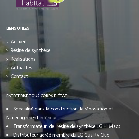
LIENS UTILES
Accueil
Résine de synthèse
Réalisations
Actualités
Contact
ENTREPRISE TOUS CORPS D’ÉTAT
Spécialisé dans la construction, la rénovation et
l’aménagement intérieur
Transformateur de résine de synthèse LG Hi Macs
Distributeur agréé membre du LG Quality Club