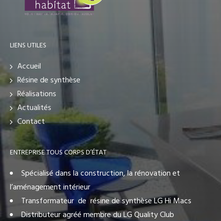
LIENS UTILES
Accueil
Résine de synthèse
Réalisations
Actualités
Contact
ENTREPRISE TOUS CORPS D’ÉTAT
Spécialisé dans la construction, la rénovation et
l’aménagement intérieur
Transformateur de résine de synthèse LG Hi Macs
Distributeur agréé membre du LG Quality Club