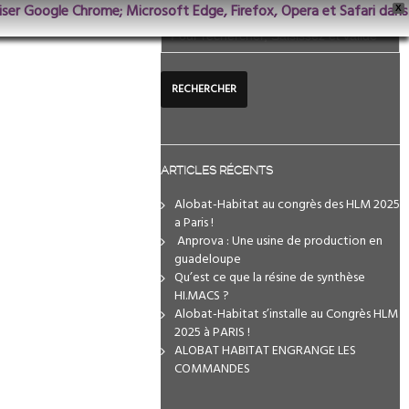
iliser Google Chrome; Microsoft Edge, Firefox, Opera et Safari dans
X
ARTICLES RÉCENTS
Alobat-Habitat au congrès des HLM 2025
a Paris !
️ Anprova : Une usine de production en
guadeloupe
Qu’est ce que la résine de synthèse
HI.MACS ?
Alobat-Habitat s’installe au Congrès HLM
2025 à PARIS !
ALOBAT HABITAT ENGRANGE LES
COMMANDES