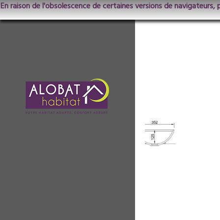
En raison de l'obsolescence de certaines versions de navigateurs, 
HXR-R-35