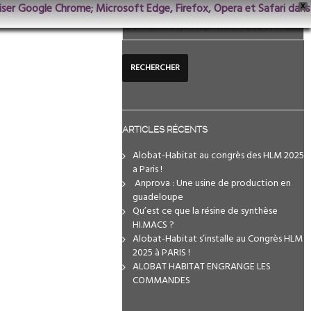
iliser Google Chrome; Microsoft Edge, Firefox, Opera et Safari dans
X
ARTICLES RÉCENTS
Alobat-Habitat au congrès des HLM 2025
a Paris !
️ Anprova : Une usine de production en
guadeloupe
Qu’est ce que la résine de synthèse
HI.MACS ?
Alobat-Habitat s’installe au Congrès HLM
2025 à PARIS !
ALOBAT HABITAT ENGRANGE LES
COMMANDES